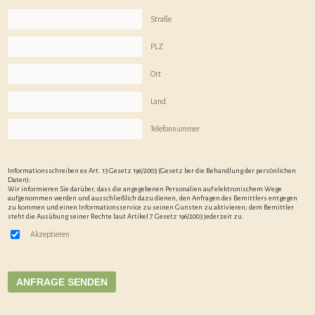
Straße
PLZ
Ort
Land
Telefonnummer
Informationsschreiben ex Art. 13 Gesetz 196/2003 (Gesetz ber die Behandlung der persönlichen
Daten):
Wir informieren Sie darüber, dass die angegebenen Personalien auf elektronischem Wege
aufgenommen werden und ausschließlich dazu dienen, den Anfragen des Bemittlers entgegen
zu kommen und einen Informationsservice zu seinen Gunsten zu aktivieren; dem Bemittler
steht die Ausübung seiner Rechte laut Artikel 7 Gesetz 196/2003 jederzeit zu.
Akzeptieren