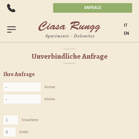
ANFRAGE
IT
EN
Unverbindliche Anfrage
WOHNUNGEN
DIENSTE
Ihre Anfrage
PREISE
ST. VIGIL
Anreise
SOMMER
Abreise
WINTER
Erwachsene
Kinder